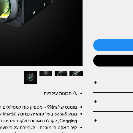
🔍 תכונות עיקריות:
הסדרה – מספקת
ספיק רזרבה לנהגים
מומנט של
9Nm
– מספיק כוח למסלולים ר
מנוע 5-pole בעל
קוהזיה נמוכה
(Ultra-Low Inertia) עם טכנולוגיית
Cogging
, לקבלת תגובות חלקות ומהירות
קירור אקטיבי מובנה – לשמירה על ביצועים