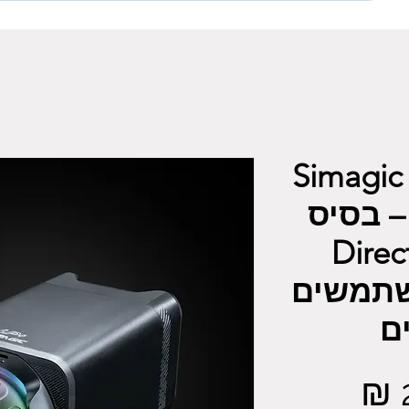
🏁 Simag
SPORT 9N – בסיס
Direct 
שתמשים
ם
מחיר