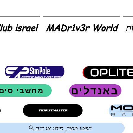
ת
MADr1v3r World
SimClub israel 
באנדלים
מחשבי סים
חפשו מוצר, מותג או דגם