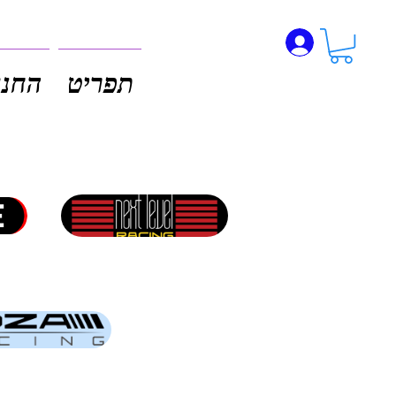
תפריט
החנו