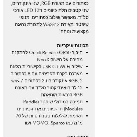
כפתורים עם תאורת RGB, שני אינקודרים,
שני קטבים תלת-כיווניים ו־12 LED אורכי
סל”ד. מאפשר שילוב כפתורים, מנופי
שיפטר ותאורת WS2812 לתצורת נהיגה
מקצועית ונוחה.
תכונות עיקריות
חיבור Quick Release QR50 להתקנה
מהירה על חישוק Neo X
שילוב Wi‑Fi ו‑USB‑C לקישוריות מלאה
מערכת בקרת תפריטים עם 8 כפתורים
RGB, 2 אינקודרים ו‑2 כפתורים 7-way
12 לדים אינדיקטור סל”ד עם תאורת
RGB לנראות מותאמת
תמיכה במודולי שיפטר (Paddle
Modules) חד-כיווניים או דו-כיווניים
תאימות לגלגלות סטנדרטיות של 70
מ”מ כמו MOMO, Sparco ועוד
מפרט טכני