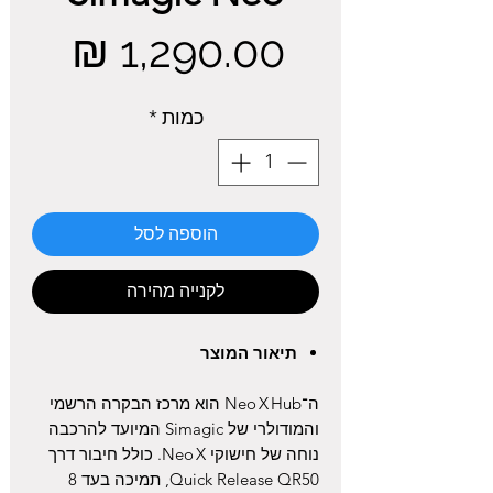
מחיר
כמות
*
הוספה לסל
לקנייה מהירה
תיאור המוצר
ה־Neo X Hub הוא מרכז הבקרה הרשמי
והמודולרי של Simagic המיועד להרכבה
נוחה של חישוקי Neo X. כולל חיבור דרך
Quick Release QR50, תמיכה בעד 8