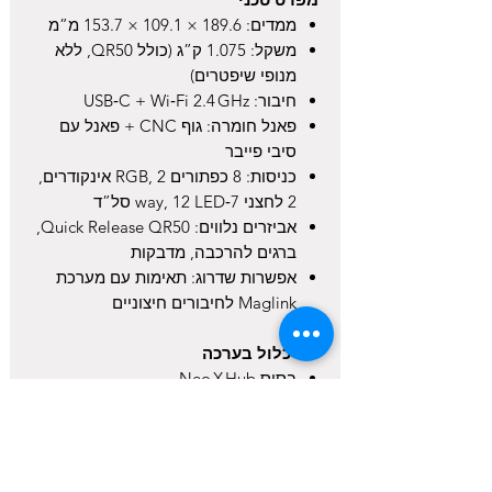
ממדים: 189.6 × 109.1 × 153.7 מ”מ
משקל: 1.075 ק”ג (כולל QR50, ללא
מנופי שיפטרים)
חיבור: USB‑C + Wi‑Fi 2.4 GHz
פאנל חומרה: גוף CNC + פאנל עם
סיבי פייבר
כניסות: 8 כפתורים RGB, 2 אינקודרים,
2 לחצני 7‑way, 12 LED סל”ד
אביזרים נלווים: Quick Release QR50,
ברגים להרכבה, מדבקות
אפשרות שדרוג: תאימות עם מערכת
Maglink לחיבורים חיצוניים
מה כלול בערכה
בסיס Neo X Hub
טבעת Quick Release QR50
ערכת ברגים והתקנה לפרופילי ריג
מדבקות התאמה לכפתורים
מדריך התקנה ותמיכה טכנית