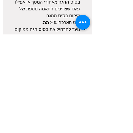
בסיס ההגה מאחורי המסך או אפילו
לאלו שצריכים התאמה נוספת של
מיקום בסיס ההגה
מוט הארכה 200 ממ.
נועד להרחיק את בסיס הגה ממיקום
הנהג
בניה מאלומיניום CNC
כדאי לדעת
מוט הארכה מקורי SIMAGIC
אחריות: יבואן רשמי לשנה
זמן אספקה: 5-7 ימי עסקים
המלאי כפוף גם לזמינות