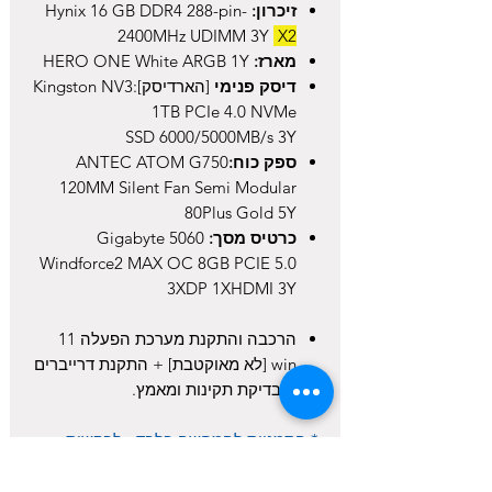
זיכרון:
Hynix 16 GB DDR4 288-pin-
2400MHz UDIMM 3Y
X2
מארז:
HERO ONE White ARGB 1Y
דיסק פנימי
[הארדיסק]:Kingston NV3
1TB PCIe 4.0 NVMe
SSD 6000/5000MB/s 3Y
ספק כוח:
ANTEC ATOM G750
120MM Silent Fan Semi Modular
80Plus Gold 5Y
כרטיס מסך
:
Gigabyte 5060
Windforce2 MAX OC 8GB PCIE 5.0
3XDP 1XHDMI 3Y
הרכבה והתקנת מערכת הפעלה 11
win [לא מאוקטבת] + התקנת דרייברים
+ בדיקת תקינות ומאמץ.
* התמנוות להמחשה בלבד - לבקשות
מיוחדות ניתן להוסיף בהערות, ואחזור
אליכם עם הצעת מחיר.