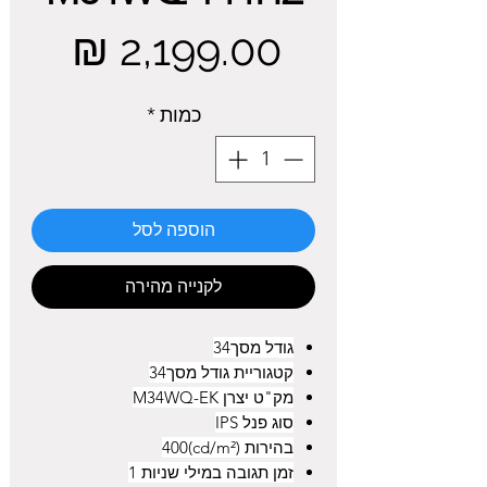
מחיר
כמות
*
הוספה לסל
לקנייה מהירה
גודל מסך34
קטגוריית גודל מסך34
מק"ט יצרן M34WQ-EK
סוג פנל IPS
בהירות (cd/m²)400
זמן תגובה במילי שניות 1