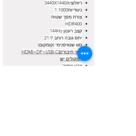
רזולוציה3440X1440
ניגודיות1:1000
צורת מסך שטוח
HDR400
קצב רענון 144Hz
יחס גובה רוחב 21:9
סוג שנאיפנימי (קומקום)
סוגי חיבוריםHDMI+DP+USB-C
רמקולים יש
צבע שחור
זווית צפיה 178º/178º VESA100X100
חיבור USBUSB 3.0 HUB
הערה WQHD
כדאי לדעת
מיועד לגיימרים בכלל ולנהגי/טייסי
אחריות: יבואן רשמי ל 3 שנים
סימולטורים בפרט :)