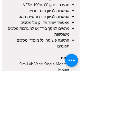
תמיכה בתקן VESA 100×100
אפשרות לכיוון גובה מדויק
אפשרות לכיוון זווית והטיית המסך
מאפשר יישור מדויק של מסכים
מתאים למסך בודד או למערכות מסכים
משולשות
התקנה פשוטה על מעמדי מסכים
תואמים
תאימות
Sim-Lab Vario Single Monitor
Mount
Sim-Lab Vario Triple Monitor Mount
Sim-Lab Integrated Vario Monitor
Mount
מעמדי מסכים תואמים בעלי חיבור
VESA 75×75 או 100×100
מסכים שטוחים וקעורים