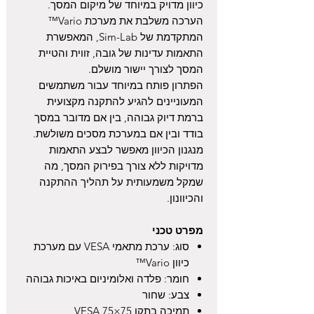
כיוון מדויק במיוחד של מיקום המסך.
הערכה משלבת את מערכת Vario™
המתקדמת של Sim-Lab, המאפשרת
התאמות עדינות של גובה, זווית והטיית
המסך לצורך יישור מושלם.
הפתרון פותח במיוחד עבור משתמשים
המעוניינים להגיע להתקנה מקצועית
ברמת דיוק גבוהה, בין אם מדובר במסך
בודד ובין אם במערכת מסכים משולשת.
מנגנון הכיוון מאפשר לבצע התאמות
מדויקות ללא צורך בפירוק המסך, מה
שמקל משמעותית על תהליך ההתקנה
והכיוונון.
מפרט טכני
סוג: ערכת מתאמי VESA עם מערכת
כיוון Vario™
חומר: פלדה ואלומיניום באיכות גבוהה
צבע: שחור
תמיכה בתקן VESA 75×75