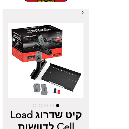
קיט שדרוג Load
Cell לדוושות