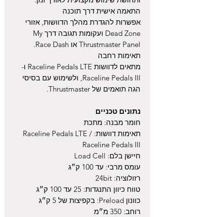
התאמה אישית דרך תוכנה
אפשרות להגדרת מהלך הדוושות, אזורי
Dead Zone ועקומות תגובה דרך My
Thrustmaster Panel או Race Dash.
תאימות רחבה
מתאים לדוושות Raceline Pedals LTE ו-
Raceline Pedals III, ולשימוש עם בסיסי
הגה תואמים של Thrustmaster.
נתונים טכניים
חומר מבנה: מתכת
תאימות דוושות: Raceline Pedals LTE /
Raceline Pedals III
חיישן בלם: Load Cell
עומס מרבי: עד 100 ק״ג
רזולוציה: 24bit
טווח כיוון התנגדות: 25 עד 100 ק״ג
כוונון Preload: בקפיצות של 5 ק״ג
רוחב: 350 מ״מ