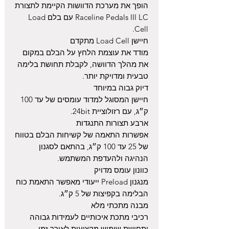
הופך את מערכת הדוושות הקיימת לתצורת
Raceline Pedals III LC עם בלם Load
Cell.
חיישן Load Cell מתקדם
מודד את עוצמת הלחץ על הבלם במקום
את מהלך הדוושה, לקבלת תחושת בלימה
טבעית ומדויקת יותר.
דיוק גבוה במיוחד
חיישן המסוגל למדוד עומסים של עד 100
ק״ג, עם רזולוציית 24bit.
ארבע תצורות התנגדות
אפשרות התאמה של קשיחות הבלם בטווח
של 25 עד 100 ק״ג, בהתאם לסגנון
הנהיגה ולהעדפת המשתמש.
כוונון עומס מדויק
מנגנון Preload ייעודי מאפשר התאמת כוח
הבלימה בקפיצות של 5 ק״ג.
מבנה מתכתי מלא
רכיבי מתכת איכותיים לעמידות גבוהה
ותחושת שימוש מקצועית לאורך זמן.