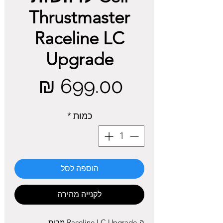
Thrustmaster
Raceline LC
Upgrade
מחיר
כמות
*
הוספה לסל
לקנייה מהירה
ה-Raceline LC Upgrade מבית