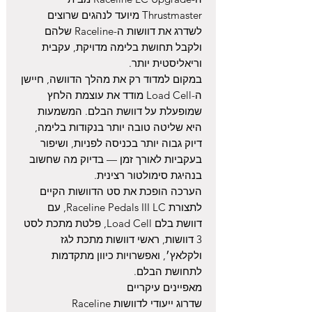
Thrustmaster מיועד לנהגים שרוצים
לשדרג את דוושות ה-Raceline שלהם
ולקבל תחושת בלימה מדויקת, עקבית
וריאליסטית יותר.
במקום למדוד רק את מהלך הדוושה, חיישן
ה-Load Cell מודד את עוצמת הלחץ
שמופעלת על דוושת הבלם. המשמעות
היא שליטה טובה יותר בנקודות בלימה,
דיוק גבוה יותר בכניסה לפניות, ושיפור
בעקביות לאורך זמן — בדיוק מה שחשוב
בנהיגת סימולטור רצינית.
הערכה הופכת את סט הדוושות הקיים
לתצורת Raceline Pedals III LC, עם
דוושת בלם Load Cell, פלטת מתכת לסט
3 דוושות, ראשי דוושות מתכת לגז
ולקלאץ׳, ואפשרויות כיוון מתקדמות
לתחושת הבלם.
מאפיינים עיקריים
שדרוג ייעודי לדוושות Raceline