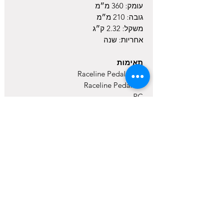
עומק: 360 מ״מ
גובה: 210 מ״מ
משקל: 2.32 ק״ג
אחריות: שנה
תאימות
Raceline Pedals LTE
Raceline Pedals III
PC
PlayStation 5 / PlayStation 4 דרך בסיסי
Force Feedback תואמים של
Thrustmaster
Xbox דרך בסיסי Force Feedback
תואמים של Thrustmaster
חשוב: תאימות בקונסולות תלויה בבסיס
ההגה שאליו מחברים את הדוושות.
מה בערכה