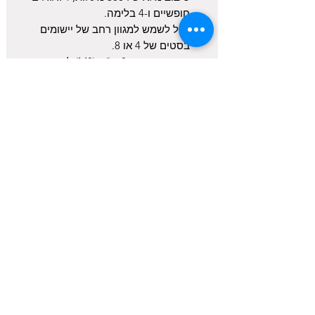
חופשיים ו-4 בלימה.
יכול לשמש למגוון רחב של יישומים
בסטים של 4 או 8.
הברגה בקוטר 8 מ"מ (
M8
) להרכבה
קלה, והתאמת גובה באמצעות אום
נעילה.
נתונים טכניים:
גלגל
Ø 63
מ"מ / חוט
M8 – 8
מ"מ
שימוש ב-4 גלגלים = יכולת העמסה של
150 ק"ג
שימוש ב-8 גלגלים = 300 ק"ג יכולת
עומס
תנועה סיבובית של 360°
זמן אספקה