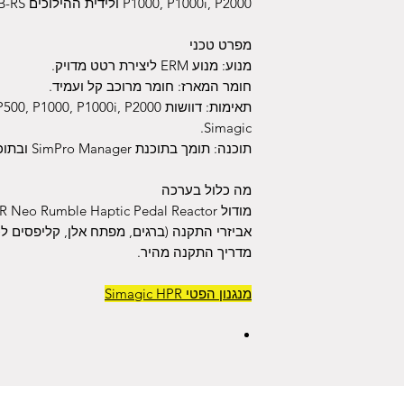
P1000, P1000i, P2000 ולידית ההילוכים TB-RS של Simagic.
מפרט טכני
מנוע: מנוע ERM ליצירת רטט מדויק.
חומר המארז: חומר מרוכב קל ועמיד.
Simagic.
תוכנה: תומך בתוכנת SimPro Manager ובתוכנות צד שלישי כמו SimHub.
מה כלול בערכה
מודול P-HPR Neo Rumble Haptic Pedal Reactor.
אביזרי התקנה (ברגים, מפתח אלן, קליפסים לכ
מדריך התקנה מהיר.
מנגנון הפטי Simagic HPR