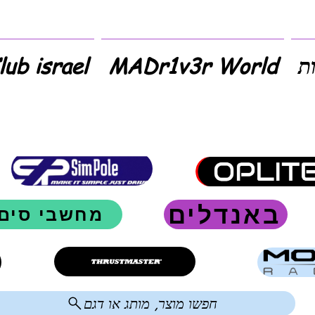
ת
MADr1v3r World
SimClub israel 
באנדלים
מחשבי סים
חפשו מוצר, מותג או דגם