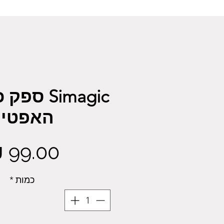
Simagic ס
האפטיק
כמות
*