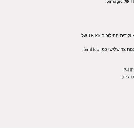
תאימות: דוושות P500, P1000, P1000i, P2000 ולידית ההילוכים TB-RS של
בלים).