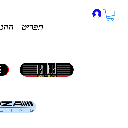
תפריט
החנו