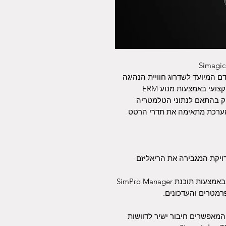
Simagic
ול רטט מתקדם המיועד לשדרוג חוויית הנהיגה
בסימולטורים. המודול מספק משוב תחושתי מקצועי באמצעות מנוע ERM
 המייצר רטט מדויק בהתאם לנתוני הטלמטריה
מערכת מתאימה את תדרי הרטט
יקת המגבירה את הריאליזם
התאמה אישית: ניתן לכוונן את מאפייני הרטט באמצעות תוכנת SimPro Manager
המאפשרים חיבור ישיר לדוושות