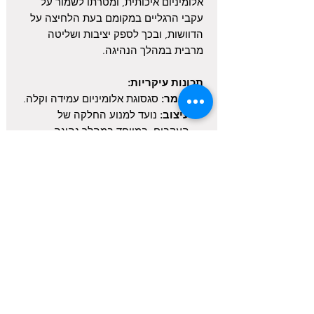
אלומיניום איכותית, ומטרתו לשמור על
עקבי הרגליים במקומם בעת הלחיצה על
הדוושות, ובכך לספק יציבות ושליטה
מרבית במהלך הנהיגה.
תכונות עיקריות:
חומר:
סגסוגת אלומיניום עמידה וקלה.
עיצוב:
נועד למנוע החלקה של
העקבים, במיוחד במהלך נהיגה
אינטנסיבית.
התאמה:
מתאים במיוחד לדוושות
מדגם P2000 של Simagic, אך ניתן
להתאמה גם לדגמים אחרים.
התקנת ה- Heel Stop היא פשוטה
ומהירה, ומספקת שדרוג משמעותי לחוויית
הנהיגה בסימולטור.
זמן אספקה