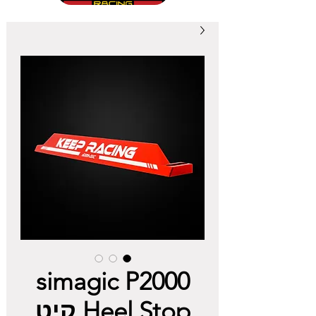
simagic P2000
Heel Stop קיט