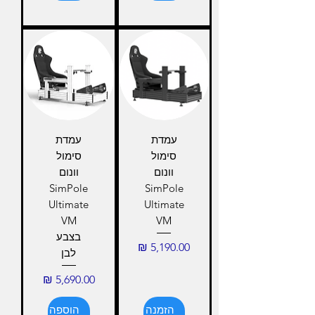
עמדת
עמדת
סימול
סימול
וונום
וונום
SimPole
SimPole
Ultimate
Ultimate
VM
VM
בצבע
מחיר
לבן
מחיר
הזמנה
הוספה