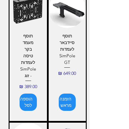
תוסף
תוסף
סיידבאר
מעמד
לעמדות
בקר
SimPole
טיסה
GT
לעמדות
SimPole
מחיר
- זוג
מחיר
הזמנה
הוספה
מראש
לסל