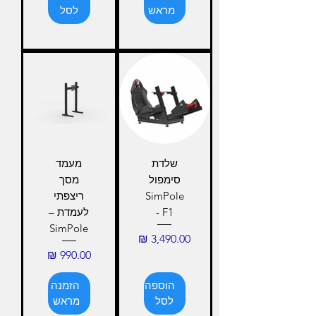
מראש
לסל
שלדת
מעמד
סימפול
מסך
SimPole
ריצפתי
F1 -
לעמדת –
SimPole
מחיר
מחיר
הוספה
הזמנה
לסל
מראש