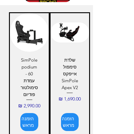
שלדת
SimPole
סימפול
podium
אייפקס
60 -
SimPole
עמדת
Apex V2
סימולטור
פודיום
מחיר
מחיר
הזמנה
הזמנה
מראש
מראש