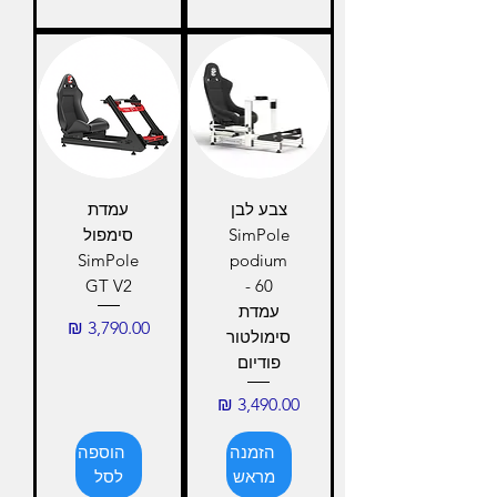
צבע לבן
עמדת
SimPole
סימפול
SimPole
podium
GT V2
60 -
עמדת
מחיר
סימולטור
פודיום
מחיר
הזמנה
הוספה
מראש
לסל