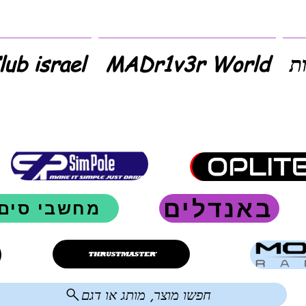
ת
MADr1v3r World
SimClub israel 
באנדלים
מחשבי סים
חפשו מוצר, מותג או דגם