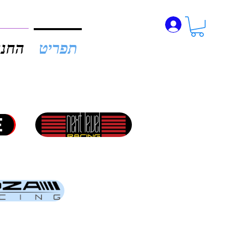
תפריט
החנו