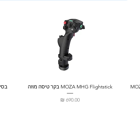
סה – MOZA MRP
MOZA MHG Flightstick בקר טיסה מוזה
בסיס ב
מחיר